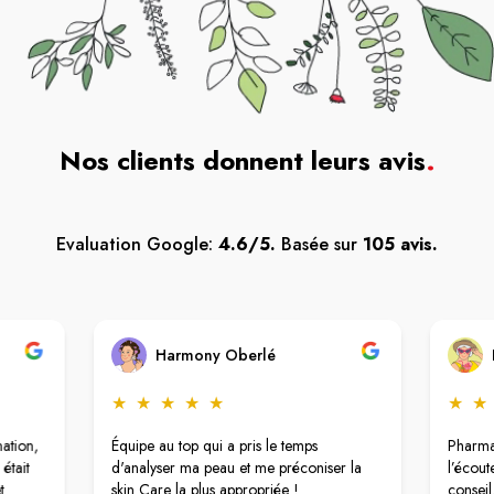
Nos clients donnent leurs avis
.
Evaluation Google:
4.6/5.
Basée sur
105 avis.
Harmony Oberlé
★
★
★
★
★
★
★
ation,
Équipe au top qui a pris le temps
Pharmac
était
d'analyser ma peau et me préconiser la
l’écout
t
skin Care la plus appropriée !
conseil