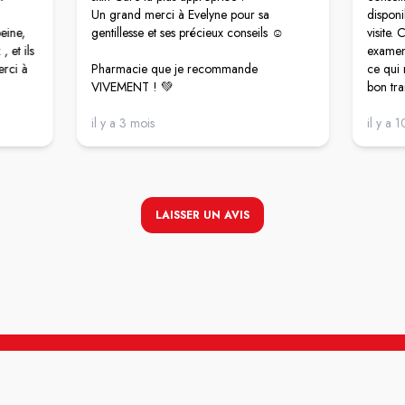
Un grand merci à Evelyne pour sa
disponi
eine,
gentillesse et ses précieux conseils ☺️
visite.
, et ils
examen
erci à
Pharmacie que je recommande
ce qui 
VIVEMENT ! 💚
bon tra
Un vrai
il y a 3 mois
rassur
il y a 
Encore
LAISSER UN AVIS