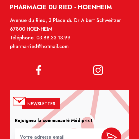
PHARMACIE DU RIED - HOENHEIM
Avenue du Ried, 3 Place du Dr Albert Schweitzer
67800 HOENHEIM
Téléphone:
03.88.33.13.99
pharma-ried@hotmail.com
NEWSLETTER
Rejoignez la communauté Médiprix !