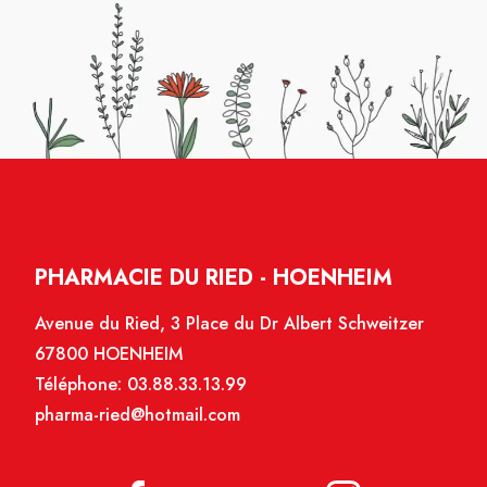
PHARMACIE DU RIED - HOENHEIM
Avenue du Ried, 3 Place du Dr Albert Schweitzer
67800 HOENHEIM
Téléphone:
03.88.33.13.99
pharma-ried@hotmail.com