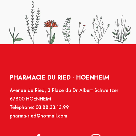
PHARMACIE DU RIED - HOENHEIM
Avenue du Ried, 3 Place du Dr Albert Schweitzer
67800 HOENHEIM
Téléphone:
03.88.33.13.99
pharma-ried@hotmail.com