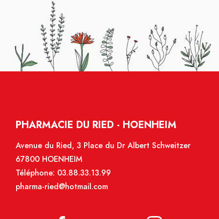
PHARMACIE DU RIED - HOENHEIM
Avenue du Ried, 3 Place du Dr Albert Schweitzer
67800 HOENHEIM
Téléphone:
03.88.33.13.99
pharma-ried@hotmail.com