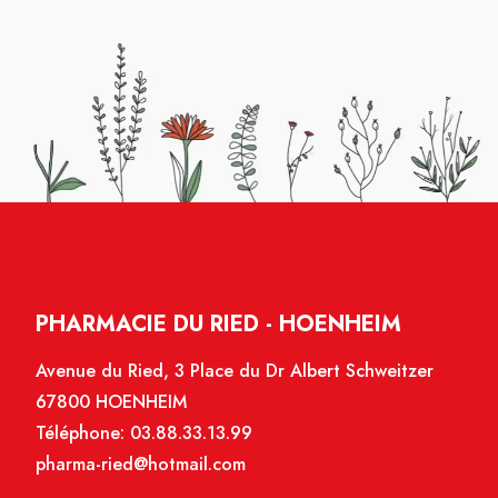
PHARMACIE DU RIED - HOENHEIM
Avenue du Ried, 3 Place du Dr Albert Schweitzer
67800 HOENHEIM
Téléphone:
03.88.33.13.99
pharma-ried@hotmail.com